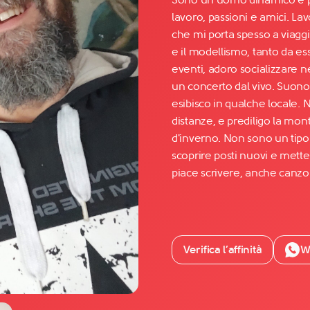
lavoro, passioni e amici. La
che mi porta spesso a viagg
Facebook
e il modellismo, tanto da es
YouTube
eventi, adoro socializzare n
un concerto dal vivo. Suono l
Instagram
esibisco in qualche locale.
TikTok
distanze, e prediligo la mont
d'inverno. Non sono un tipo
scoprire posti nuovi e mette
piace scrivere, anche canzo
Verifica l’affinità
W