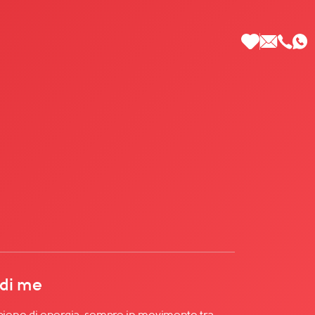
 di Più
 di me
ieno di energia, sempre in movimento tra