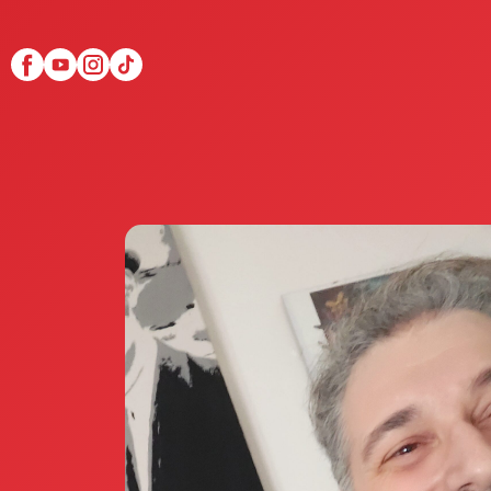
Scopri Club di Più
Le testimonianze Club 
La fondatrice Valeria Pi