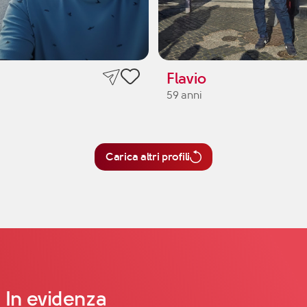
Flavio
59 anni
Carica altri profili
In evidenza