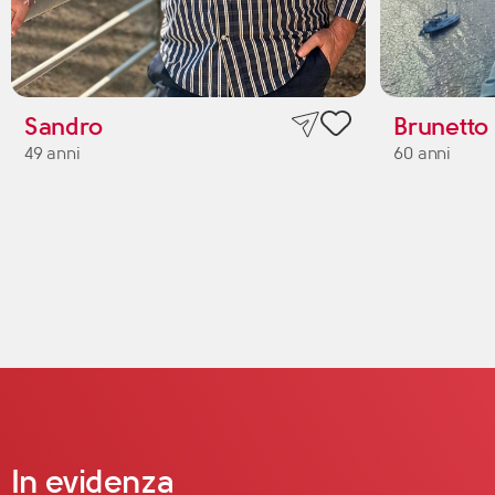
Sandro
Brunetto
49 anni
60 anni
In evidenza