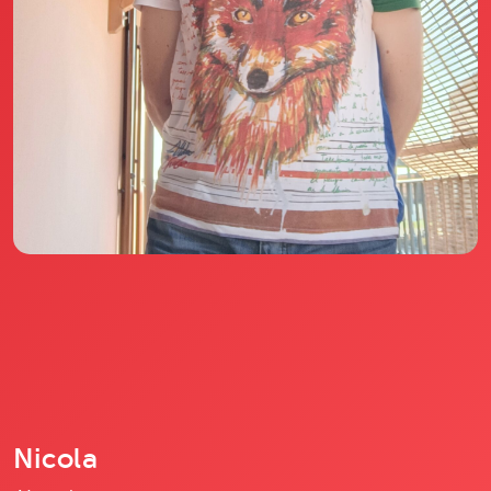
Il libro Donna di Cuori
Quanto costa Club di Più
Love Academy
Domande Frequenti
Impegno Sociale
Le nostre sedi
Facebook
YouTube
Instagram
TikTok
Nicola