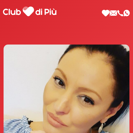
Scopri Club di Più
Le testimonianze Club di Più
La fondatrice Valeria Pilla
Annunci Donne
Agenzia matrimoniale Club di Più
Love Notebook