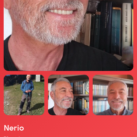
Il libro Donna di Cuori
Quanto costa Club di Più
Love Academy
Domande Frequenti
Impegno Sociale
Le nostre sedi
Facebook
YouTube
Instagram
TikTok
Nerio