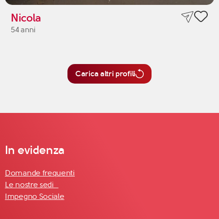
Nicola
54 anni
Carica altri profili
In evidenza
Domande frequenti
Le nostre sedi
Impegno Sociale