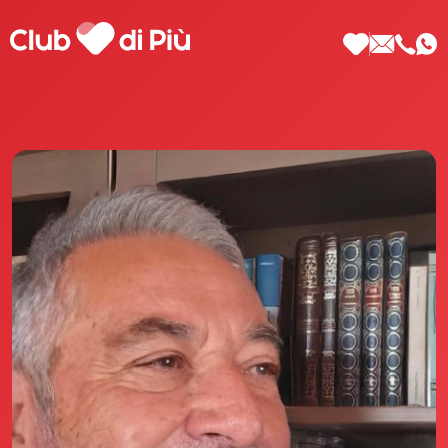
Scopri Club di Più
Le testimonianze Club di Più
La fondatrice Valeria Pilla
Annunci Donne
Agenzia matrimoniale Club di Più
Love Notebook