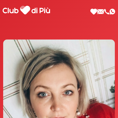
Scopri Club di Più
Le testimonianze Club di Più
La fondatrice Valeria Pilla
Annunci Donne
Agenzia matrimoniale Club di Più
Love Notebook