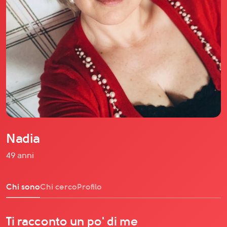
Il libro Donna di Cuori
Quanto costa Club di Più
Love Academy
Domande Frequenti
Impegno Sociale
Le nostre sedi
Facebook
YouTube
Instagram
Nadia
TikTok
49 anni
Chi sono
Chi cerco
Profilo
Ti racconto un po' di me