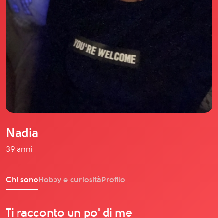
Il libro Donna di Cuori
Quanto costa Club di Più
Love Academy
Domande Frequenti
Impegno Sociale
Le nostre sedi
Facebook
YouTube
Instagram
Nadia
TikTok
39 anni
Chi sono
Hobby e curiosità
Profilo
Ti racconto un po' di me