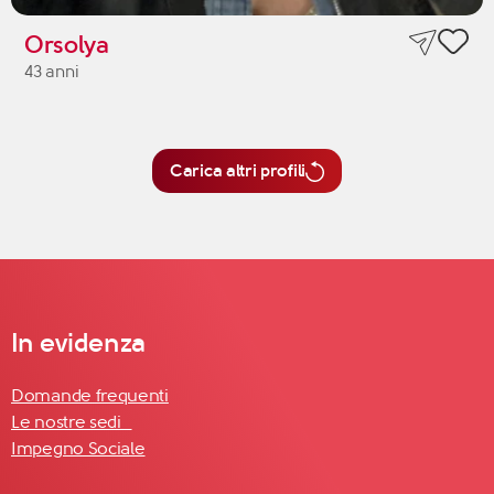
Orsolya
43 anni
Carica altri profili
In evidenza
Domande frequenti
Le nostre sedi
Impegno Sociale