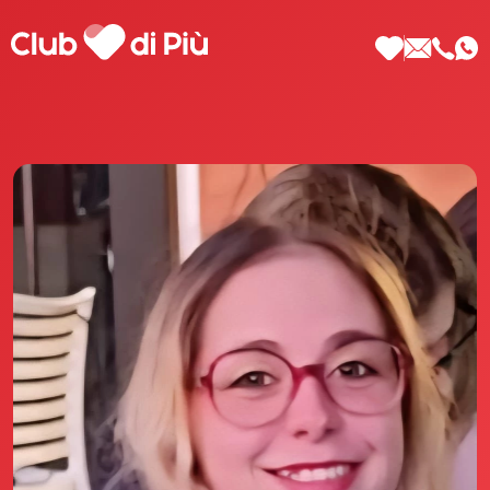
Scopri Club di Più
Le testimonianze Club di Più
La fondatrice Valeria Pilla
Annunci Donne
Agenzia matrimoniale Club di Più
Love Notebook