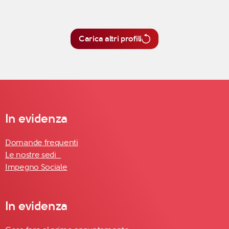
Carica altri profili
In evidenza
Domande frequenti
Le nostre sedi
Impegno Sociale
In evidenza