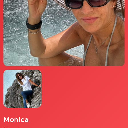
Il libro Donna di Cuori
Quanto costa Club di Più
Love Academy
Domande Frequenti
Impegno Sociale
Le nostre sedi
Facebook
YouTube
Instagram
TikTok
Monica