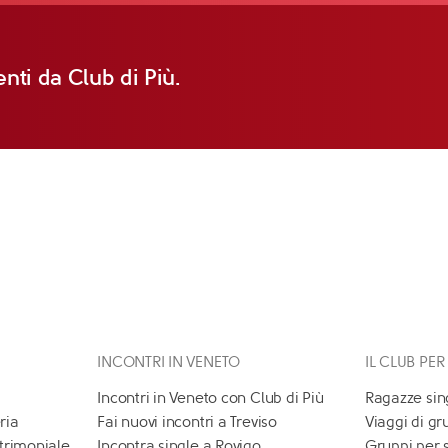
nti da Club di Più.
INCONTRI IN VENETO
IL CLUB PER
Incontri in Veneto con Club di Più
Ragazze sin
ria
Fai nuovi incontri a Treviso
Viaggi di gr
atrimoniale
Incontra single a Rovigo
Gruppi per 