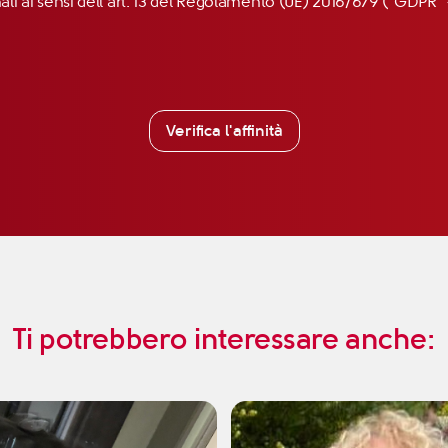
nali ai sensi dell’art. 13 del Regolamento (UE) 2016/679 (“GDP
Verifica l'affinità
Ti potrebbero interessare anche: