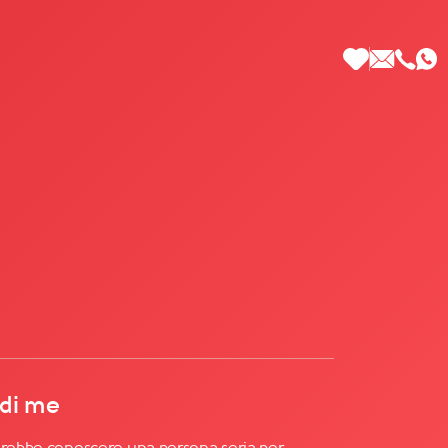
 di Più
 di me
cerebbe conoscere una persona seria per