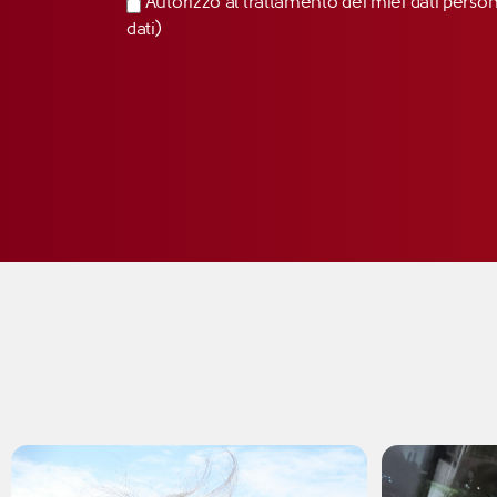
Autorizzo al trattamento dei miei dati perso
dati)