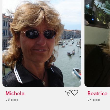
Michela
Beatrice
58 anni
57 anni