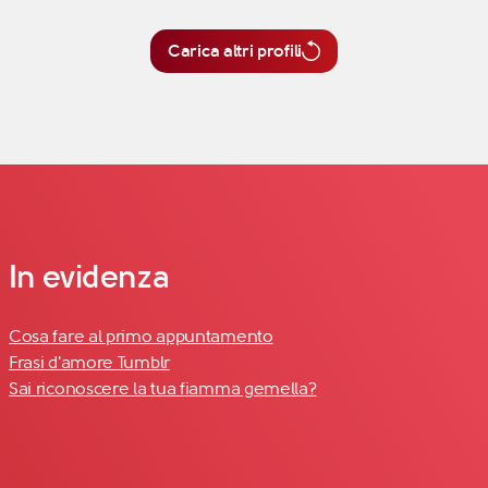
Carica altri profili
In evidenza
Cosa fare al primo appuntamento
Frasi d'amore Tumblr
Sai riconoscere la tua fiamma gemella?