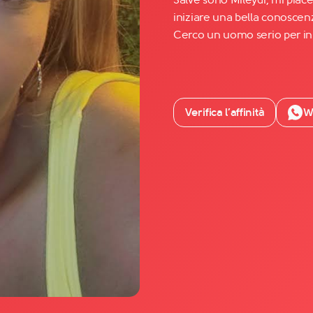
iniziare una bella conoscenz
Cerco un uomo serio per in
Facebook
YouTube
Instagram
Verifica l’affinità
W
TikTok