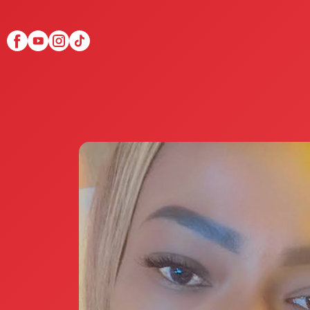
Scopri Club di Più
Le testimonianze Club 
La fondatrice Valeria Pi