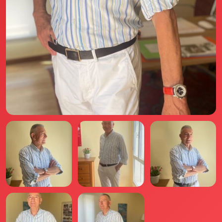
Il libro Donna di Cuori
Quanto costa Club di Più
Love Academy
Domande Frequenti
Impegno Sociale
Le nostre sedi
Facebook
YouTube
Instagram
TikTok