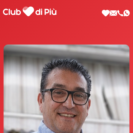
Scopri Club di Più
Le testimonianze Club di Più
La fondatrice Valeria Pilla
Annunci Donne
Agenzia matrimoniale Club di Più
Love Notebook