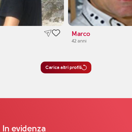
Marco
42 anni
Carica altri profili
In evidenza