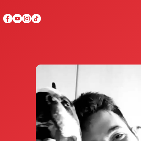
Scopri Club di Più
Le testimonianze Club 
La fondatrice Valeria Pi