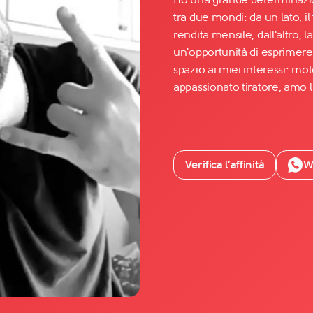
tra due mondi: da un lato, il
rendita mensile, dall'altro, 
Facebook
un'opportunità di esprimere l
YouTube
spazio ai miei interessi: mot
appassionato tiratore, amo l'
Instagram
TikTok
Verifica l’affinità
W