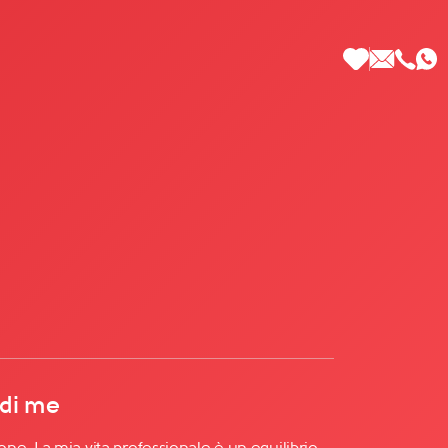
 di Più
 di me
e. La mia vita professionale è un equilibrio