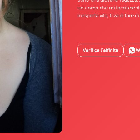
un uomo che mi faccia senti
inesperta vita, ti va di fare
Facebook
YouTube
Instagram
Verifica l’affinità
W
TikTok