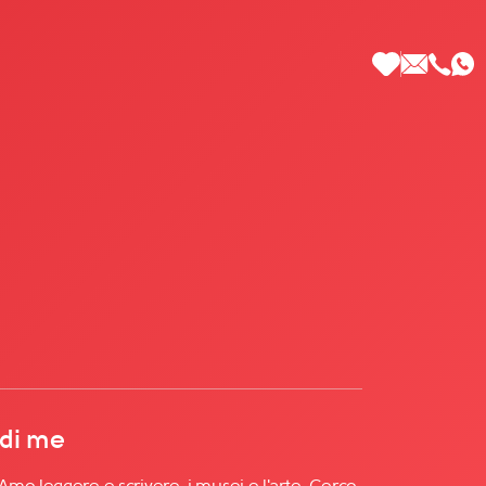
 di Più
 di me
mo leggere e scrivere, i musei e l'arte. Cerco