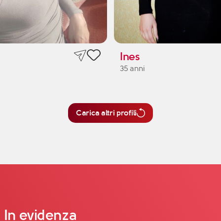
Ines
35 anni
Carica altri profili
In evidenza