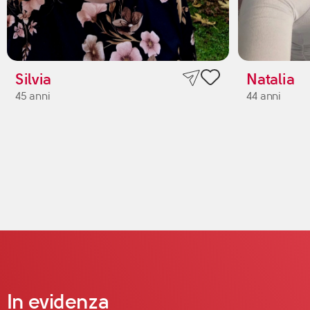
Silvia
Natalia
45 anni
44 anni
In evidenza