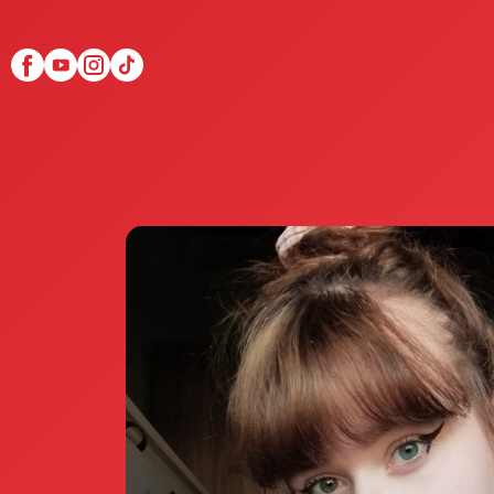
Scopri Club di Più
Le testimonianze Club 
La fondatrice Valeria Pi