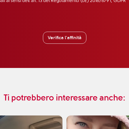
nali ai sensi dell’art. 13 del Regolamento (UE) 2016/679 (“GDP
Verifica l'affinità
Ti potrebbero interessare anche: