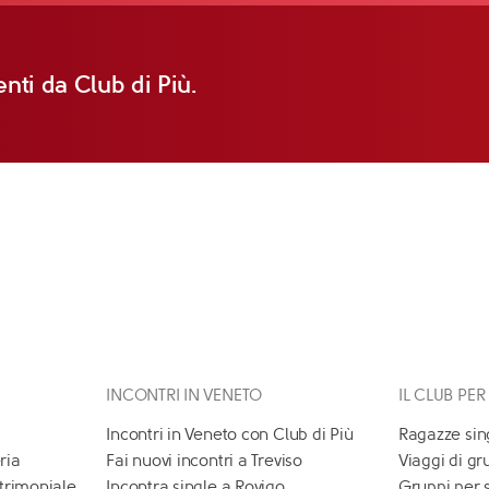
nti da Club di Più.
INCONTRI IN VENETO
IL CLUB PER
Incontri in Veneto con Club di Più
Ragazze sin
ria
Fai nuovi incontri a Treviso
Viaggi di gr
atrimoniale
Incontra single a Rovigo
Gruppi per 