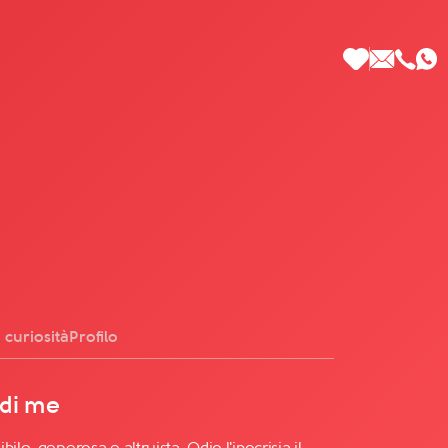
 di Più
 curiosità
Profilo
 di me
ile, generosa e altruista. Odio l'ipocrisia il