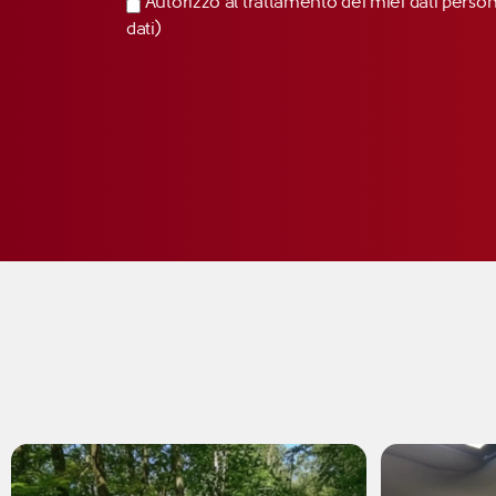
Autorizzo al trattamento dei miei dati perso
dati)