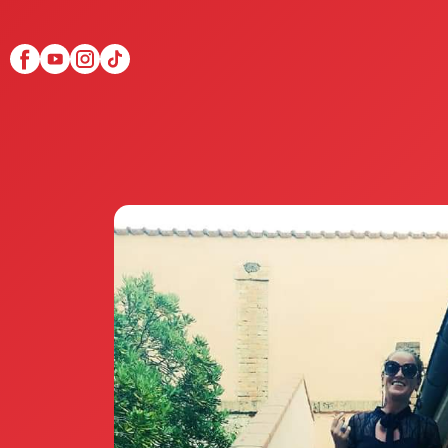
Scopri Club di Più
Le testimonianze Club 
La fondatrice Valeria Pi