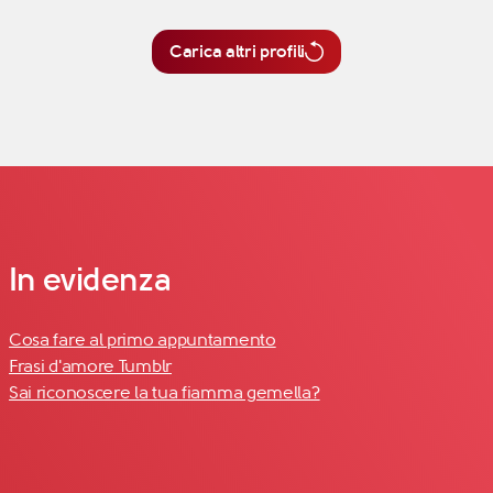
Carica altri profili
In evidenza
Cosa fare al primo appuntamento
Frasi d'amore Tumblr
Sai riconoscere la tua fiamma gemella?