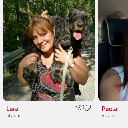
Lara
Paola
51 anni
62 anni