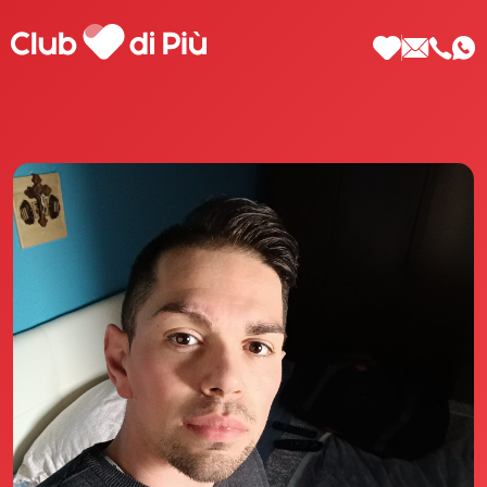
Scopri Club di Più
Le testimonianze Club di Più
La fondatrice Valeria Pilla
Annunci Donne
Agenzia matrimoniale Club di Più
Love Notebook