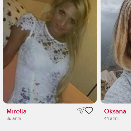
Mirella
Oksana
36 anni
44 anni