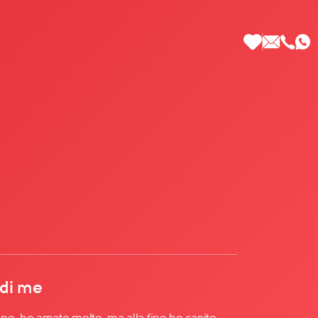
 di Più
 di me
ne, ho amato molto, ma alla fine ho capito