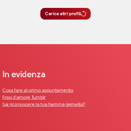
Carica altri profili
In evidenza
Cosa fare al primo appuntamento
Frasi d'amore Tumblr
Sai riconoscere la tua fiamma gemella?