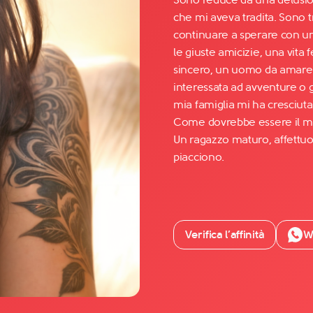
che mi aveva tradita. Sono 
continuare a sperare con u
Facebook
le giuste amicizie, una vit
YouTube
sincero, un uomo da amare e
interessata ad avventure o gi
Instagram
mia famiglia mi ha cresciuta 
TikTok
Come dovrebbe essere il mio
Un ragazzo maturo, affettuo
piacciono.
Verifica l’affinità
W