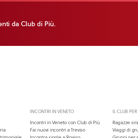
nti da Club di Più.
INCONTRI IN VENETO
IL CLUB PER
Incontri in Veneto con Club di Più
Ragazze sin
ria
Fai nuovi incontri a Treviso
Viaggi di gr
atrimoniale
Incontra single a Rovigo
Gruppi per 