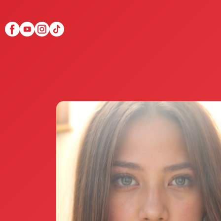
Scopri Club di Più
Le testimonianze Club 
La fondatrice Valeria Pi