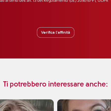
nali ai sensi dell’art. 13 del Regolamento (UE) 2016/679 (“GDP
Verifica l'affinità
Ti potrebbero interessare anche: