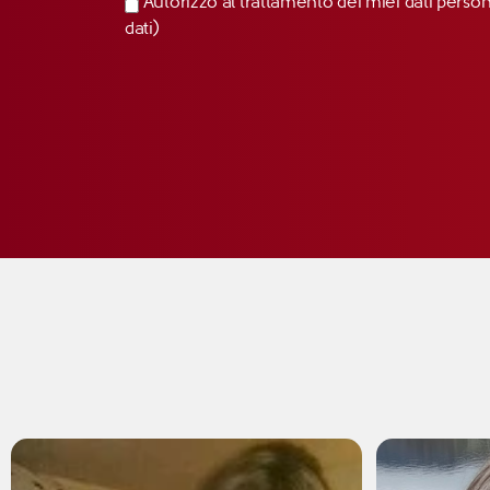
Autorizzo al trattamento dei miei dati perso
dati)