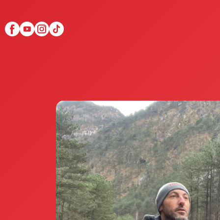
Scopri Club di Più
Le testimonianze Club 
La fondatrice Valeria Pi