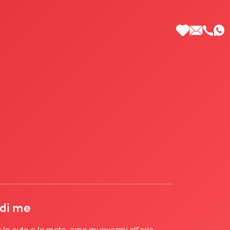
 di Più
 di me
 le auto e le moto, amo muovermi all’aria