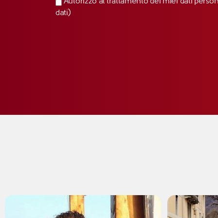
Autorizzo al trattamento dei miei dati perso
dati)