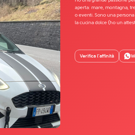
aperta: mare, montagna, trek
o eventi. Sono una persona 
Facebook
la cucina dolce (ho un attest
YouTube
Instagram
TikTok
Verifica l’affinità
W