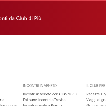
nti da Club di Più.
INCONTRI IN VENETO
IL CLUB PER
Incontri in Veneto con Club di Più
Ragazze sin
ria
Fai nuovi incontri a Treviso
Viaggi di gr
atrimoniale
Incontra single a Rovigo
Gruppi per 