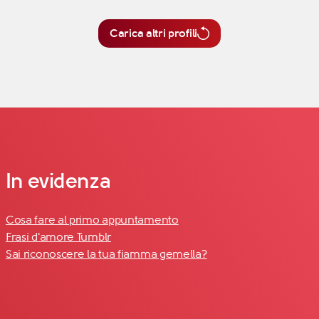
Carica altri profili
In evidenza
Cosa fare al primo appuntamento
Frasi d'amore Tumblr
Sai riconoscere la tua fiamma gemella?