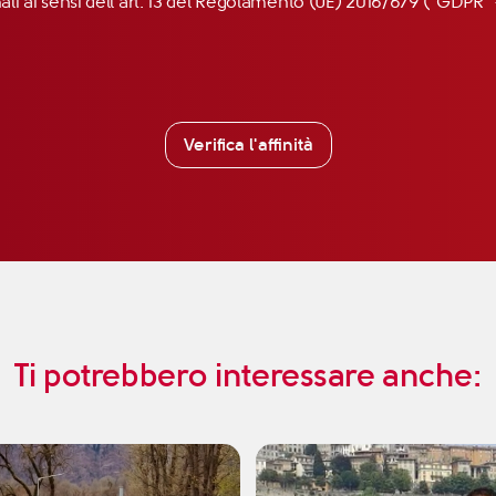
nali ai sensi dell’art. 13 del Regolamento (UE) 2016/679 (“GDP
Verifica l'affinità
Ti potrebbero interessare anche: