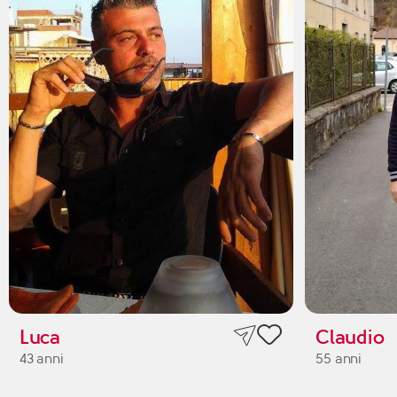
Luca
Claudio
43 anni
55 anni