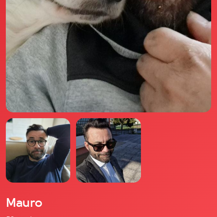
Il libro Donna di Cuori
Quanto costa Club di Più
Love Academy
Domande Frequenti
Impegno Sociale
Le nostre sedi
Facebook
YouTube
Instagram
TikTok
Mauro