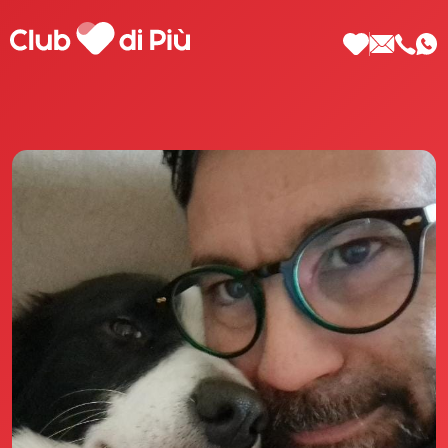
Scopri Club di Più
Le testimonianze Club di Più
La fondatrice Valeria Pilla
Annunci Donne
Agenzia matrimoniale Club di Più
Love Notebook