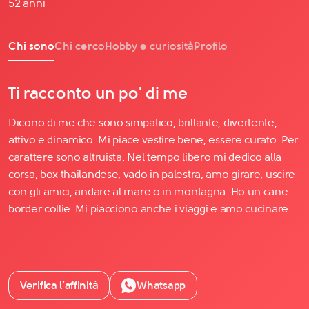
52 anni
Chi sono
Chi cerco
Hobby e curiosità
Profilo
Ti racconto un po' di me
Dicono di me che sono simpatico, brillante, divertente,
attivo e dinamico. Mi piace vestire bene, essere curato. Per
carattere sono altruista. Nel tempo libero mi dedico alla
corsa, box thailandese, vado in palestra, amo girare, uscire
con gli amici, andare al mare o in montagna. Ho un cane
border collie. Mi piacciono anche i viaggi e amo cucinare.
Verifica l’affinità
Whatsapp