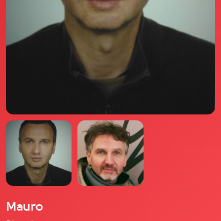
Il libro Donna di Cuori
Quanto costa Club di Più
Love Academy
Domande Frequenti
Impegno Sociale
Le nostre sedi
Facebook
YouTube
Instagram
TikTok
Mauro