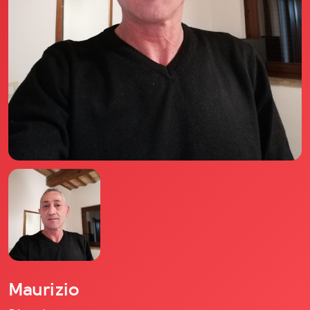
Il libro Donna di Cuori
Quanto costa Club di Più
Love Academy
Domande Frequenti
Impegno Sociale
Le nostre sedi
Facebook
YouTube
Instagram
TikTok
Maurizio