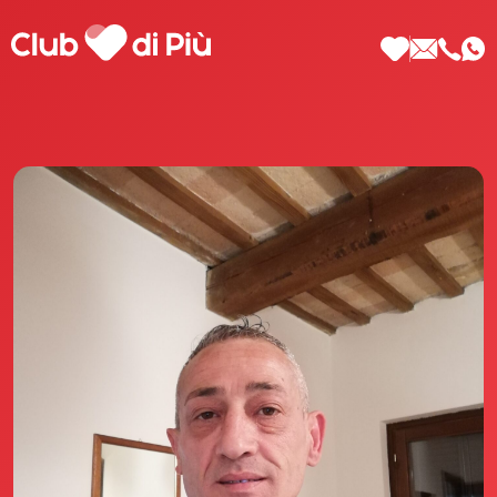
Scopri Club di Più
Le testimonianze Club di Più
La fondatrice Valeria Pilla
Annunci Donne
Agenzia matrimoniale Club di Più
Love Notebook