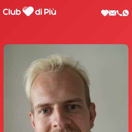
Scopri Club di Più
Le testimonianze Club di Più
La fondatrice Valeria Pilla
Annunci Donne
Agenzia matrimoniale Club di Più
Love Notebook