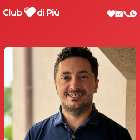
Scopri Club di Più
Le testimonianze Club di Più
La fondatrice Valeria Pilla
Annunci Donne
Agenzia matrimoniale Club di Più
Love Notebook