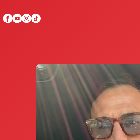
Scopri Club di Più
Le testimonianze Club 
La fondatrice Valeria Pi