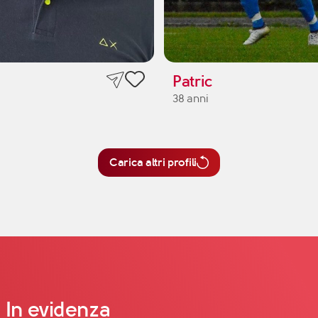
Patric
38 anni
Carica altri profili
In evidenza