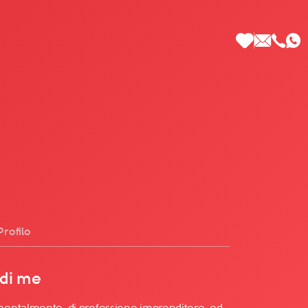
 di Più
Profilo
 di me
entalmente, di professione imprenditore, ed