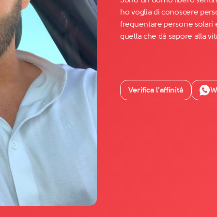
ho voglia di conoscere perso
frequentare persone solari e
Facebook
quella che dà sapore alla vit
YouTube
Instagram
TikTok
Verifica l’affinità
W