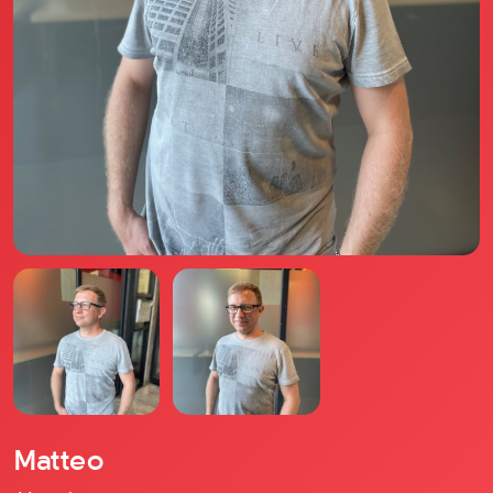
Il libro Donna di Cuori
Quanto costa Club di Più
Love Academy
Domande Frequenti
Impegno Sociale
Le nostre sedi
Facebook
YouTube
Instagram
TikTok
Matteo