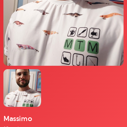
Il libro Donna di Cuori
Quanto costa Club di Più
Love Academy
Domande Frequenti
Impegno Sociale
Le nostre sedi
Facebook
YouTube
Instagram
TikTok
Massimo