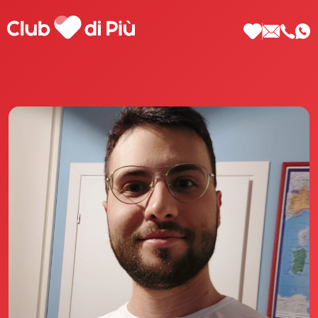
Scopri Club di Più
Le testimonianze Club di Più
La fondatrice Valeria Pilla
Annunci Donne
Agenzia matrimoniale Club di Più
Love Notebook