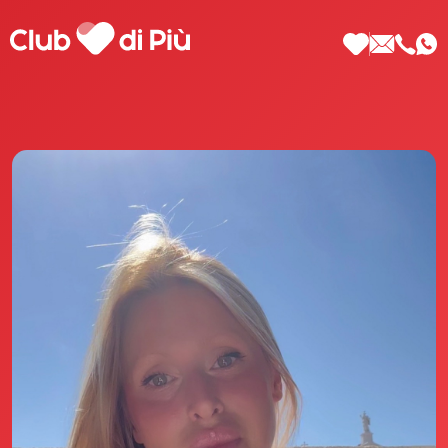
Scopri Club di Più
Le testimonianze Club di Più
La fondatrice Valeria Pilla
Annunci Donne
Agenzia matrimoniale Club di Più
Love Notebook