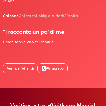
45 anni
Chi sono
Chi cerco
Hobby e curiosità
Profilo
Ti racconto un po' di me
Come sono? Sta a te scoprirlo .....
Verifica l’affinità
Whatsapp
Verifica la tua affinità con Marzia!