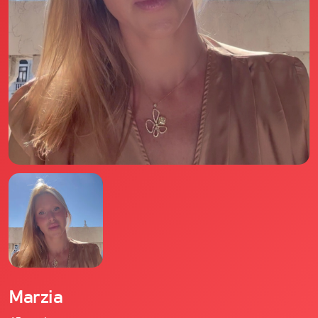
Il libro Donna di Cuori
Quanto costa Club di Più
Love Academy
Domande Frequenti
Impegno Sociale
Le nostre sedi
Facebook
YouTube
Instagram
TikTok
Marzia