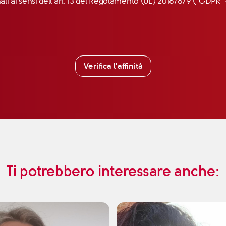
nali ai sensi dell’art. 13 del Regolamento (UE) 2016/679 (“GDP
Verifica l'affinità
Ti potrebbero interessare anche: