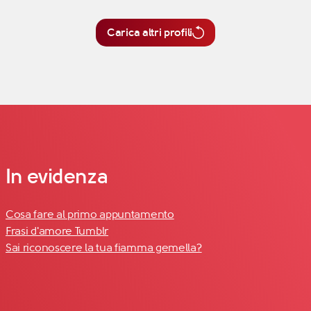
Carica altri profili
In evidenza
Cosa fare al primo appuntamento
Frasi d'amore Tumblr
Sai riconoscere la tua fiamma gemella?