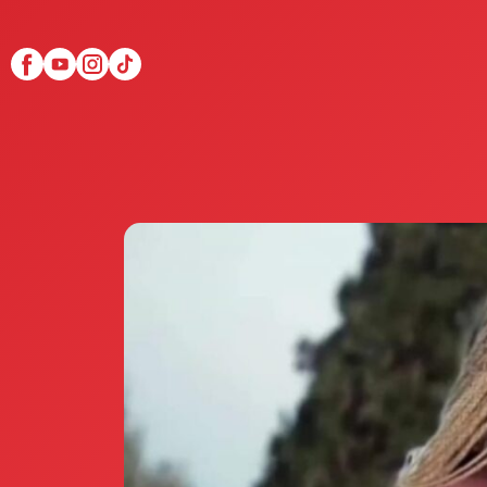
Scopri Club di Più
Le testimonianze Club 
La fondatrice Valeria Pi