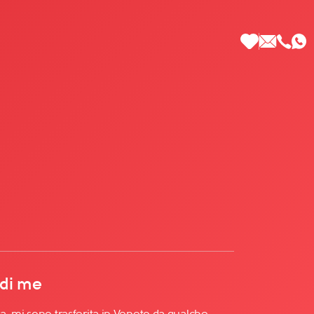
 di Più
 di me
, mi sono trasferita in Veneto da qualche