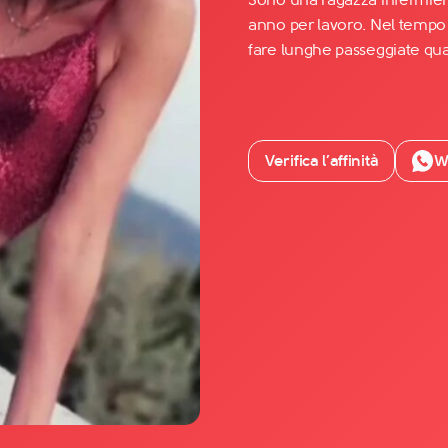
anno per lavoro. Nel tempo l
fare lunghe passeggiate qua
Facebook
YouTube
Instagram
Verifica l’affinità
W
TikTok