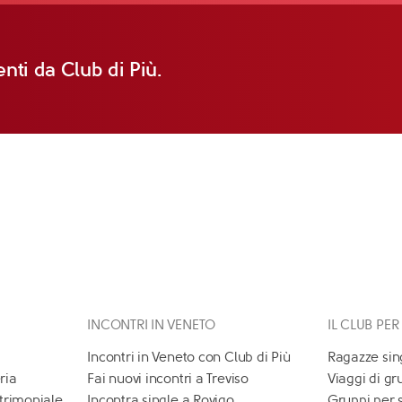
nti da Club di Più.
INCONTRI IN VENETO
IL CLUB PER
Incontri in Veneto con Club di Più
Ragazze sin
ria
Fai nuovi incontri a Treviso
Viaggi di gr
atrimoniale
Incontra single a Rovigo
Gruppi per 