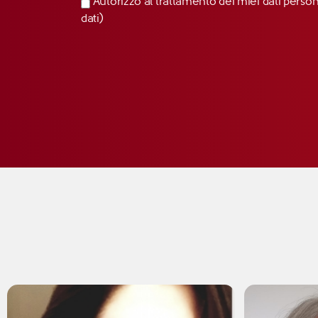
Autorizzo al trattamento dei miei dati perso
dati)