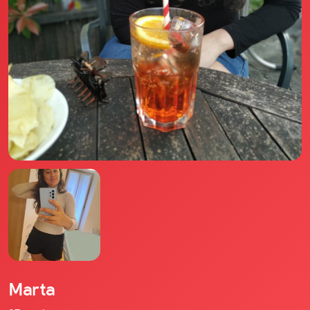
Il libro Donna di Cuori
Quanto costa Club di Più
Love Academy
Domande Frequenti
Impegno Sociale
Le nostre sedi
Facebook
YouTube
Instagram
TikTok
Marta