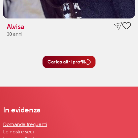
Alvisa
30 anni
Carica altri profili
In evidenza
Domande frequenti
Le nostre sedi