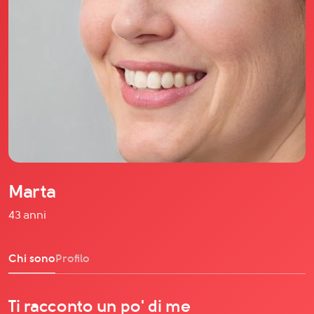
Il libro Donna di Cuori
Quanto costa Club di Più
Love Academy
Domande Frequenti
Impegno Sociale
Le nostre sedi
Facebook
YouTube
Instagram
Marta
TikTok
43 anni
Chi sono
Profilo
Ti racconto un po' di me