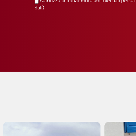
Autorizzo al trattamento dei miei dati perso
dati)