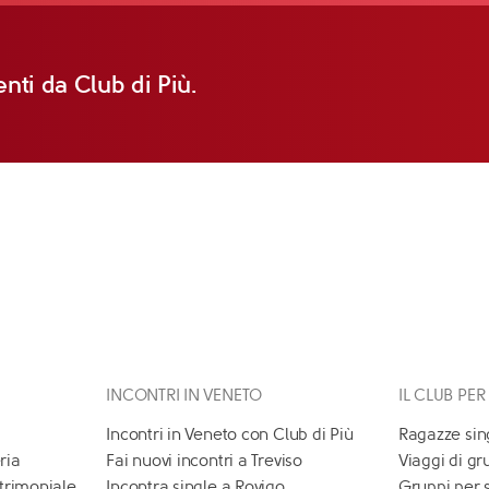
nti da Club di Più.
INCONTRI IN VENETO
IL CLUB PER
Incontri in Veneto con Club di Più
Ragazze sin
ria
Fai nuovi incontri a Treviso
Viaggi di gr
atrimoniale
Incontra single a Rovigo
Gruppi per 