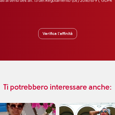
nali ai sensi dell’art. 13 del Regolamento (UE) 2016/679 (“GDP
Verifica l'affinità
Ti potrebbero interessare anche: