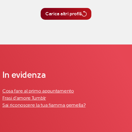
Carica altri profili
In evidenza
Cosa fare al primo appuntamento
Frasi d'amore Tumblr
Sai riconoscere la tua fiamma gemella?