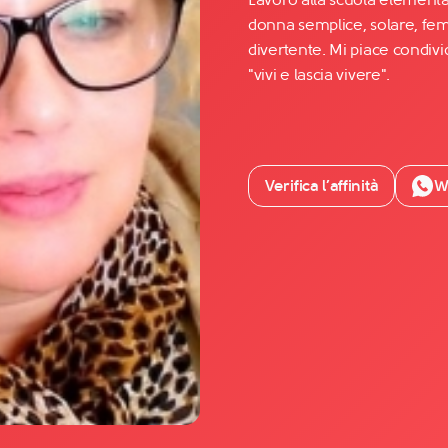
donna semplice, solare, femm
divertente. Mi piace condivi
Facebook
"vivi e lascia vivere".
YouTube
Instagram
TikTok
Verifica l’affinità
W