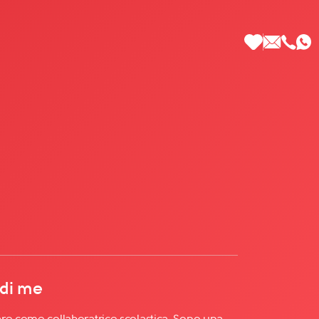
 di Più
 di me
re come collaboratrice scolastica. Sono una