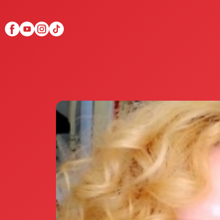
Scopri Club di Più
Le testimonianze Club 
La fondatrice Valeria Pi