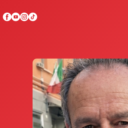
Scopri Club di Più
Le testimonianze Club 
La fondatrice Valeria Pi