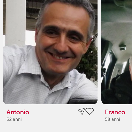
Antonio
Franco
52 anni
58 anni