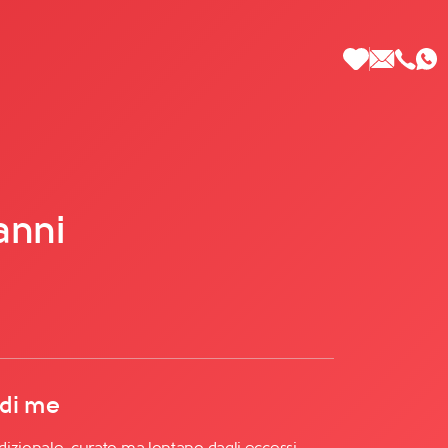
anni
 di Più
 di me
izionale, curato ma lontano dagli eccessi.