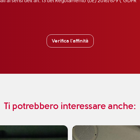
nali ai sensi dell’art. 13 del Regolamento (UE) 2016/679 (“GDP
Verifica l'affinità
Ti potrebbero interessare anche: