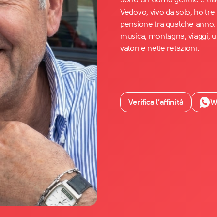
Vedovo, vivo da solo, ho tre
pensione tra qualche anno. Ex
Facebook
musica, montagna, viaggi, 
YouTube
valori e nelle relazioni.
Instagram
TikTok
Verifica l’affinità
W