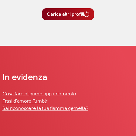
Carica altri profili
In evidenza
Cosa fare al primo appuntamento
Frasi d'amore Tumblr
Sai riconoscere la tua fiamma gemella?