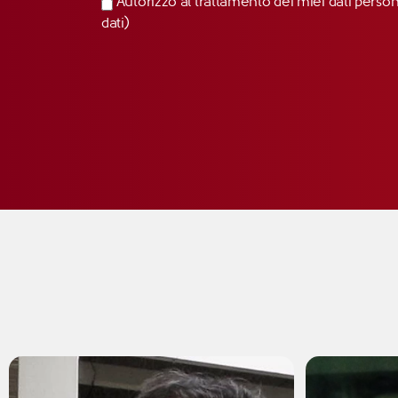
Autorizzo al trattamento dei miei dati perso
dati)