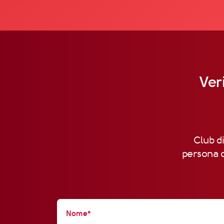
Ver
Club di
persona d