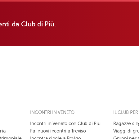
nti da Club di Più.
INCONTRI IN VENETO
IL CLUB PER
Incontri in Veneto con Club di Più
Ragazze sin
ria
Fai nuovi incontri a Treviso
Viaggi di gr
atrimoniale
Incontra single a Rovigo
Gruppi per 