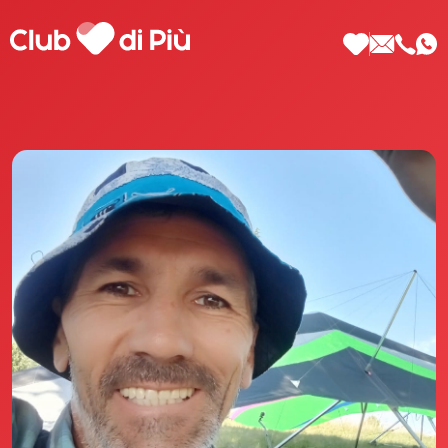
Scopri Club di Più
Le testimonianze Club di Più
La fondatrice Valeria Pilla
Annunci Donne
Agenzia matrimoniale Club di Più
Love Notebook