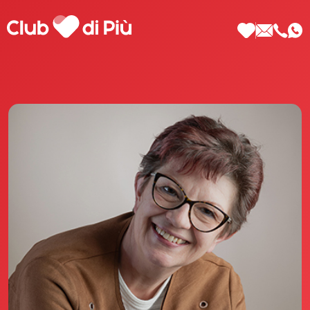
Scopri Club di Più
Le testimonianze Club di Più
La fondatrice Valeria Pilla
Annunci Donne
Agenzia matrimoniale Club di Più
Love Notebook