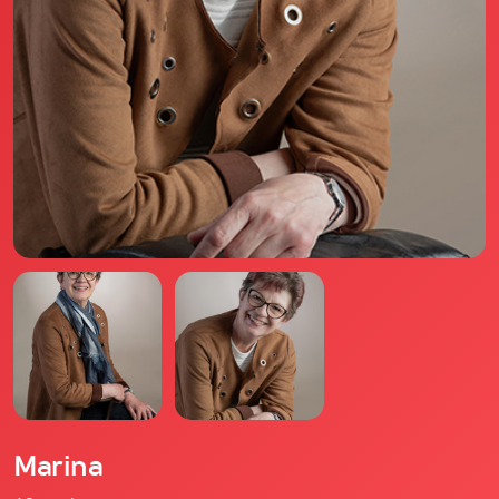
Il libro Donna di Cuori
Quanto costa Club di Più
Love Academy
Domande Frequenti
Impegno Sociale
Le nostre sedi
Facebook
YouTube
Instagram
TikTok
Marina