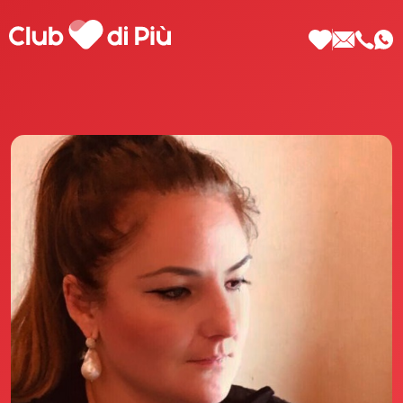
Scopri Club di Più
Le testimonianze Club di Più
La fondatrice Valeria Pilla
Annunci Donne
Agenzia matrimoniale Club di Più
Love Notebook