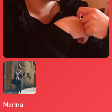
Il libro Donna di Cuori
Quanto costa Club di Più
Love Academy
Domande Frequenti
Impegno Sociale
Le nostre sedi
Facebook
YouTube
Instagram
TikTok
Marina