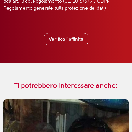
dell’art. 13 del Regolamento (UE) 2016/679 (“GDPR” –
Regolamento generale sulla protezione dei dati)
Verifica l'affinità
Ti potrebbero interessare anche: