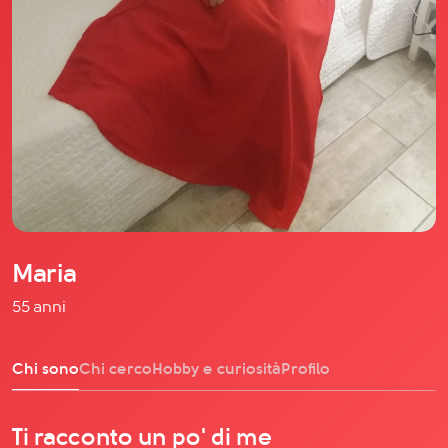
Il libro Donna di Cuori
Quanto costa Club di Più
Love Academy
Domande Frequenti
Impegno Sociale
Le nostre sedi
Facebook
YouTube
Instagram
Maria
TikTok
55 anni
Chi sono
Chi cerco
Hobby e curiosità
Profilo
Ti racconto un po' di me