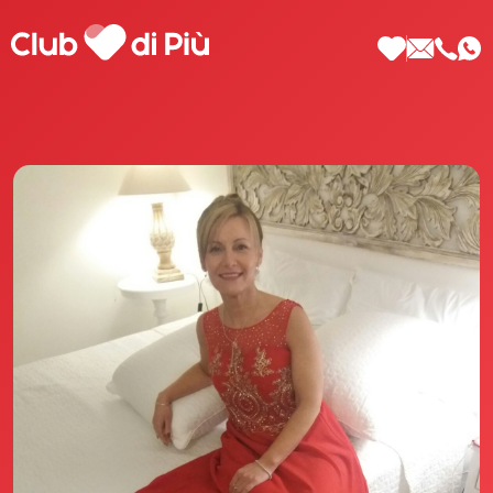
Scopri Club di Più
Le testimonianze Club di Più
La fondatrice Valeria Pilla
Annunci Donne
Agenzia matrimoniale Club di Più
Love Notebook