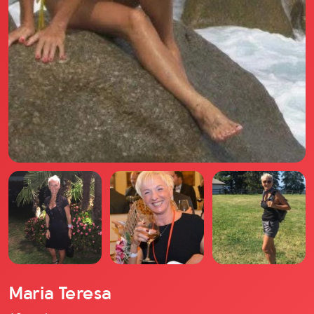
Il libro Donna di Cuori
Quanto costa Club di Più
Love Academy
Domande Frequenti
Impegno Sociale
Le nostre sedi
Facebook
YouTube
Instagram
TikTok
Maria Teresa