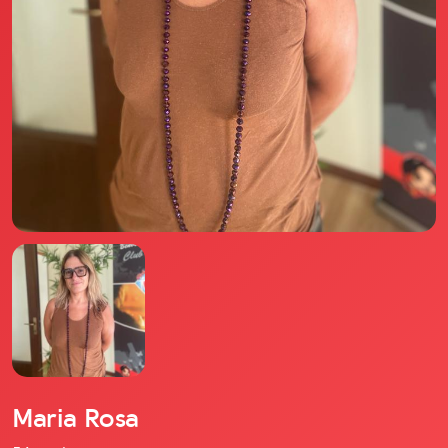
Il libro Donna di Cuori
Quanto costa Club di Più
Love Academy
Domande Frequenti
Impegno Sociale
Le nostre sedi
Facebook
YouTube
Instagram
TikTok
Maria Rosa