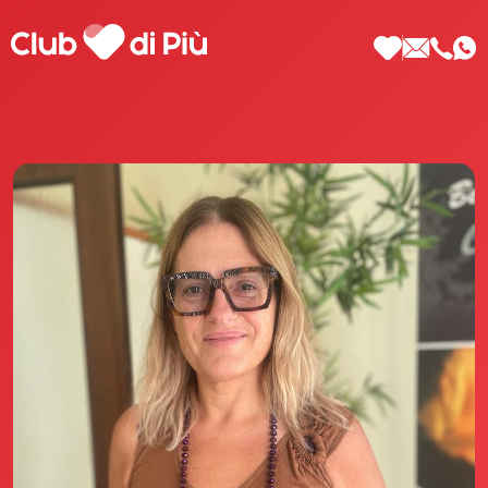
Scopri Club di Più
Le testimonianze Club di Più
La fondatrice Valeria Pilla
Annunci Donne
Agenzia matrimoniale Club di Più
Love Notebook