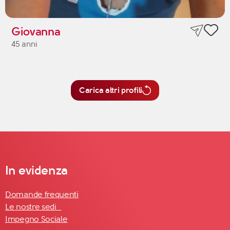
Giovanna
45 anni
Carica altri profili
In evidenza
Domande frequenti
Le nostre sedi
Impegno Sociale