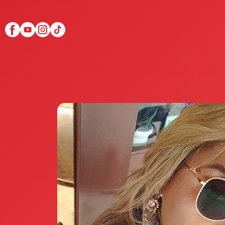
Scopri Club di Più
Le testimonianze Club 
La fondatrice Valeria Pi