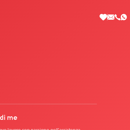
 di Più
 di me
 dove lavoro con passione nell’assistenza