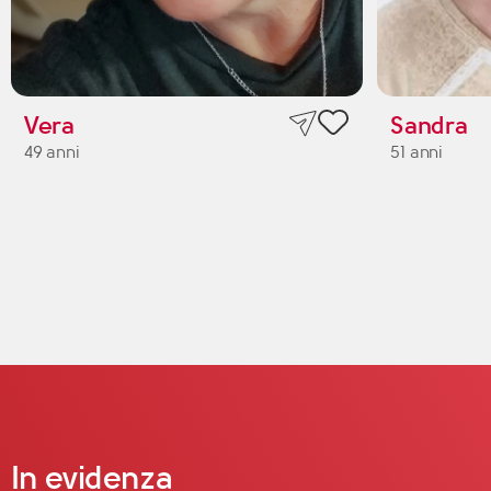
Vera
Sandra
49 anni
51 anni
In evidenza