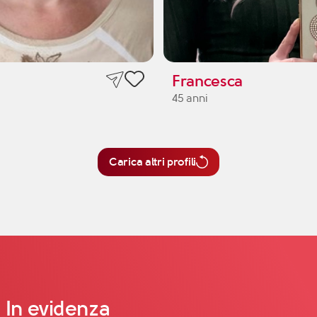
Francesca
45 anni
Carica altri profili
In evidenza