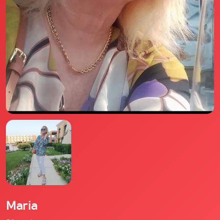
Il libro Donna di Cuori
Quanto costa Club di Più
Love Academy
Domande Frequenti
Impegno Sociale
Le nostre sedi
Facebook
YouTube
Instagram
TikTok
Maria