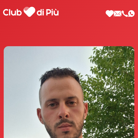
Scopri Club di Più
Le testimonianze Club di Più
La fondatrice Valeria Pilla
Annunci Donne
Agenzia matrimoniale Club di Più
Love Notebook