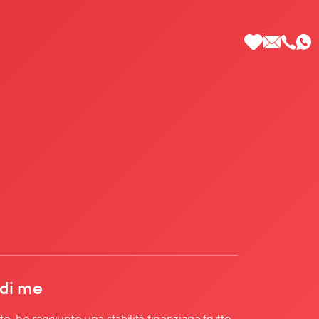
 di Più
 di me
ho raggiunto una stabilità finanziaria frutto