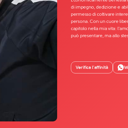
di impegno, dedizione e abi
permesso di coltivare inter
Facebook
persona. Con un cuore libe
YouTube
capitolo nella mia vita: l'a
può presentare, ma allo ste
Instagram
TikTok
Verifica l’affinità
W