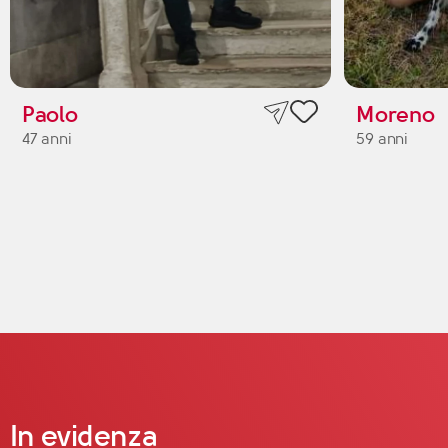
Paolo
Moreno
47 anni
59 anni
In evidenza