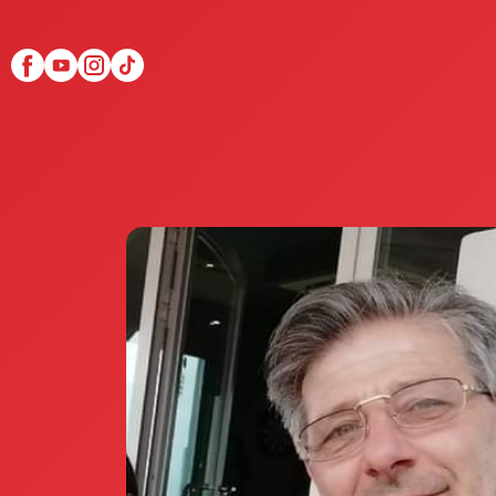
Scopri Club di Più
Le testimonianze Club 
La fondatrice Valeria Pi