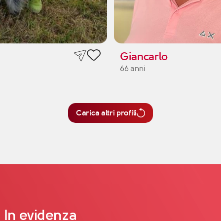
Giancarlo
66 anni
Carica altri profili
In evidenza