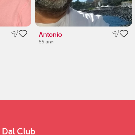
Antonio
55 anni
Dal Club