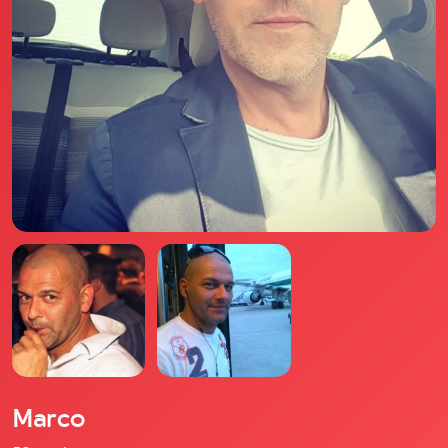
Il libro Donna di Cuori
Quanto costa Club di Più
Love Academy
Domande Frequenti
Impegno Sociale
Le nostre sedi
Facebook
YouTube
Instagram
TikTok
Marco