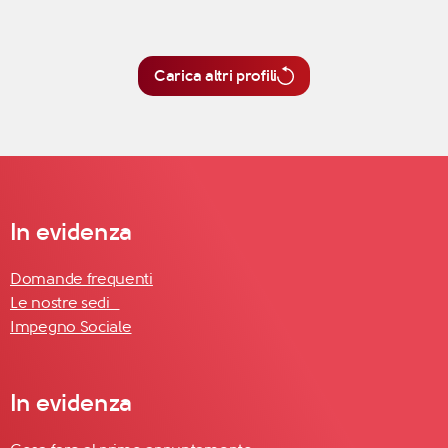
Carica altri profili
In evidenza
Domande frequenti
Le nostre sedi
Impegno Sociale
In evidenza