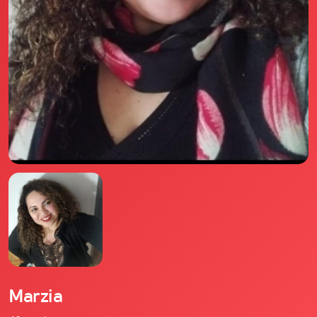
Il libro Donna di Cuori
Quanto costa Club di Più
Love Academy
Domande Frequenti
Impegno Sociale
Le nostre sedi
Facebook
YouTube
Instagram
TikTok
Marzia