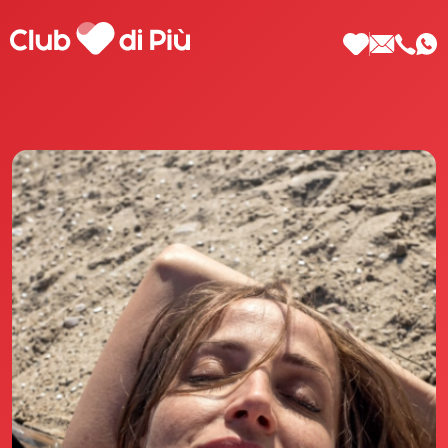
Scopri Club di Più
Le testimonianze Club di Più
La fondatrice Valeria Pilla
Annunci Donne
Agenzia matrimoniale Club di Più
Love Notebook