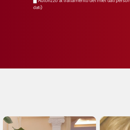
Autorizzo al trattamento dei miei dati perso
dati)