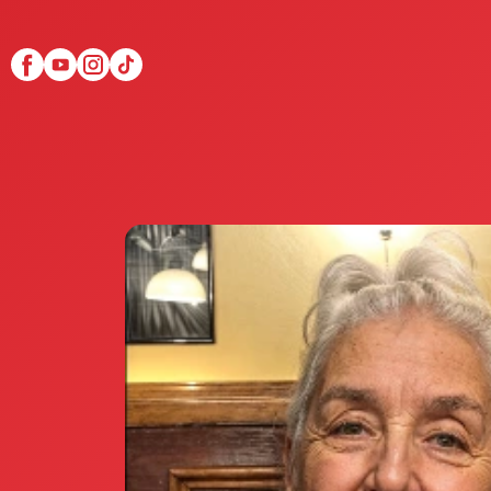
Scopri Club di Più
Le testimonianze Club 
La fondatrice Valeria Pi