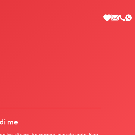
 di Più
 di me
lice, di casa, ho sempre lavorato tanto. Non