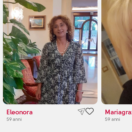
Eleonora
Mariagra
59 anni
59 anni