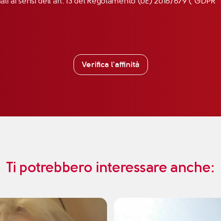
nali ai sensi dell’art. 13 del Regolamento (UE) 2016/679 (“GDP
Verifica l'affinità
Ti potrebbero interessare anche: