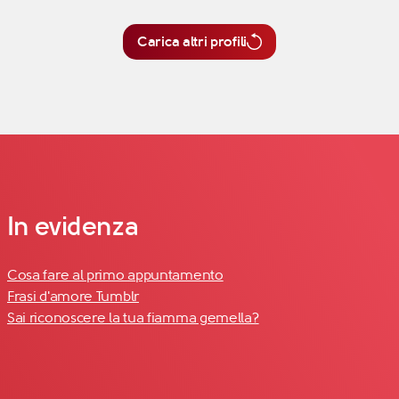
Carica altri profili
In evidenza
Cosa fare al primo appuntamento
Frasi d'amore Tumblr
Sai riconoscere la tua fiamma gemella?