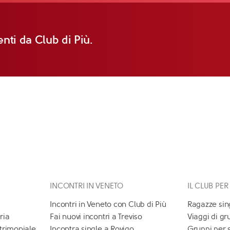
nti da Club di Più.
INCONTRI IN VENETO
IL CLUB PER
Incontri in Veneto con Club di Più
Ragazze sin
ria
Fai nuovi incontri a Treviso
Viaggi di gr
atrimoniale
Incontra single a Rovigo
Gruppi per 