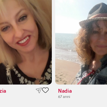
zia
Nadia
67 anni