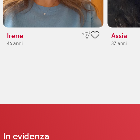
Irene
Assia
46 anni
37 anni
In evidenza