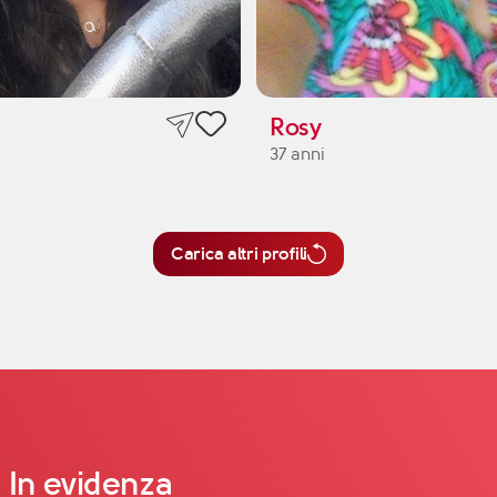
Rosy
37 anni
Carica altri profili
In evidenza