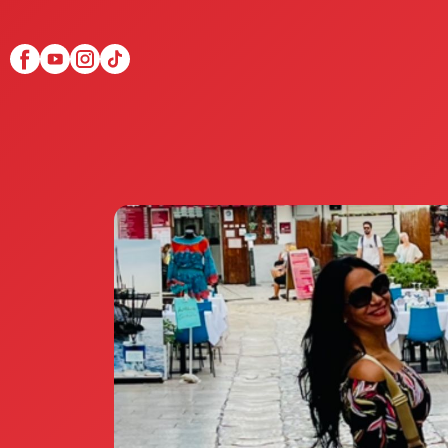
Scopri Club di Più
Le testimonianze Club 
La fondatrice Valeria Pi