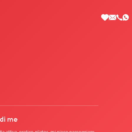
 di Più
 di me
ta attiva, pratico pilates, mi piace passeggiare,