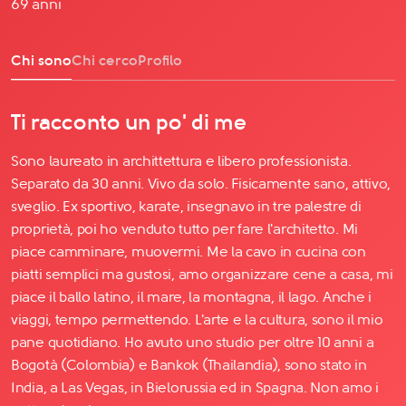
69 anni
Chi sono
Chi cerco
Profilo
Ti racconto un po' di me
Sono laureato in archittettura e libero professionista.
Separato da 30 anni. Vivo da solo. Fisicamente sano, attivo,
sveglio. Ex sportivo, karate, insegnavo in tre palestre di
proprietà, poi ho venduto tutto per fare l'architetto. Mi
piace camminare, muovermi. Me la cavo in cucina con
piatti semplici ma gustosi, amo organizzare cene a casa, mi
piace il ballo latino, il mare, la montagna, il lago. Anche i
viaggi, tempo permettendo. L'arte e la cultura, sono il mio
pane quotidiano. Ho avuto uno studio per oltre 10 anni a
Bogotà (Colombia) e Bankok (Thailandia), sono stato in
India, a Las Vegas, in Bielorussia ed in Spagna. Non amo i