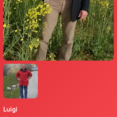
Il libro Donna di Cuori
Quanto costa Club di Più
Love Academy
Domande Frequenti
Impegno Sociale
Le nostre sedi
Facebook
YouTube
Instagram
TikTok
Luigi