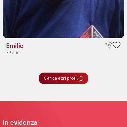
Emilio
79 anni
Carica altri profili
In evidenza