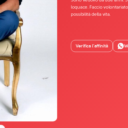
loquace. Faccio volontariato,
possibilità della vita.
Facebook
YouTube
Instagram
Verifica l’affinità
W
TikTok