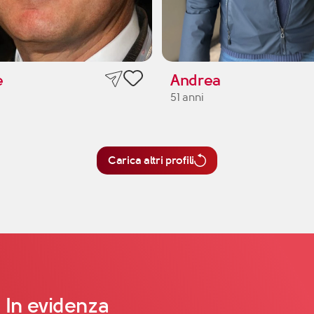
e
Andrea
51 anni
Carica altri profili
In evidenza