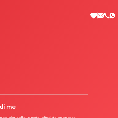
 di Più
 di me
no giovanile, curato, altruista generoso,