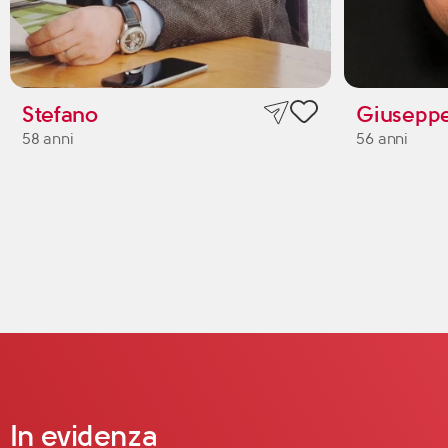
Stefano
Giusepp
58 anni
56 anni
In evidenza