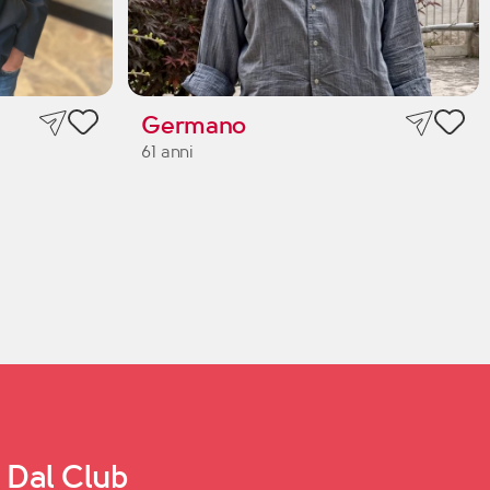
Germano
61 anni
Dal Club