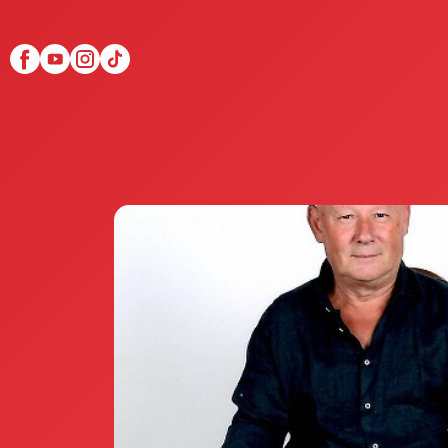
Scopri Club di Più
Le testimonianze Club 
La fondatrice Valeria Pi