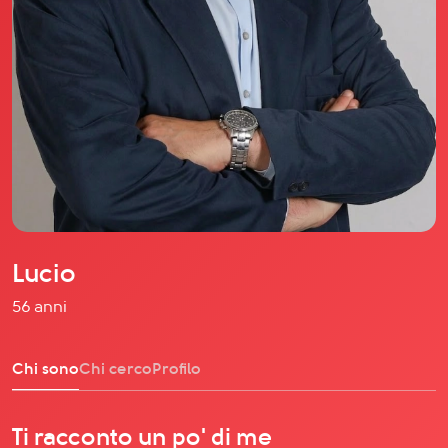
Il libro Donna di Cuori
Quanto costa Club di Più
Love Academy
Domande Frequenti
Impegno Sociale
Le nostre sedi
Facebook
YouTube
Instagram
Lucio
TikTok
56 anni
Chi sono
Chi cerco
Profilo
Ti racconto un po' di me