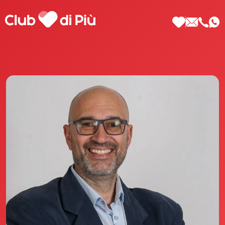
Scopri Club di Più
Le testimonianze Club di Più
La fondatrice Valeria Pilla
Annunci Donne
Agenzia matrimoniale Club di Più
Love Notebook