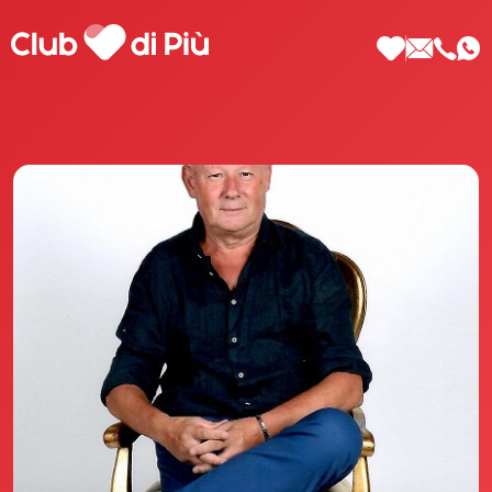
Scopri Club di Più
Le testimonianze Club di Più
La fondatrice Valeria Pilla
Annunci Donne
Agenzia matrimoniale Club di Più
Love Notebook