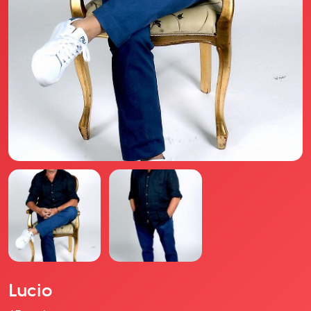
Il libro Donna di Cuori
Quanto costa Club di Più
Love Academy
Domande Frequenti
Impegno Sociale
Le nostre sedi
Facebook
YouTube
Instagram
TikTok
Lucio